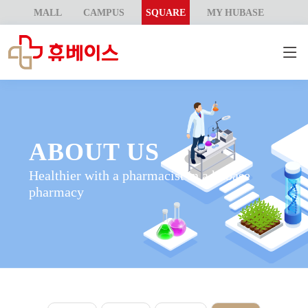
MALL
CAMPUS
SQUARE
MY HUBASE
ABOUT US
Healthier with a pharmacist in a hubase
pharmacy