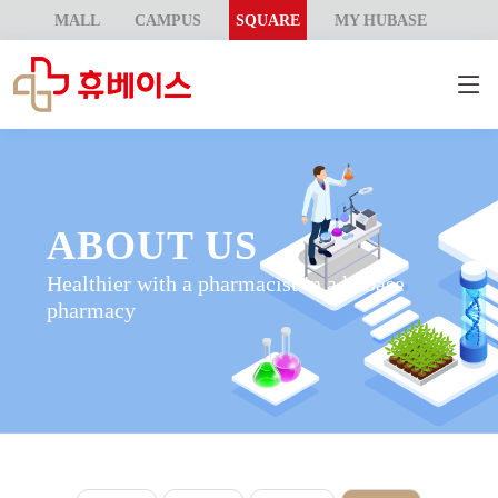
MALL
CAMPUS
SQUARE
MY HUBASE
ABOUT US
Healthier with a pharmacist in a hubase
pharmacy