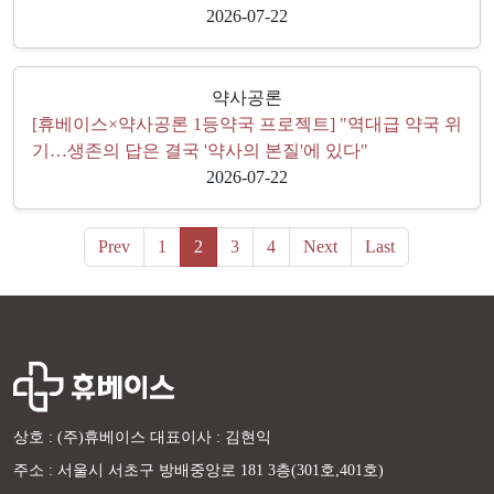
2026-07-22
약사공론
[휴베이스×약사공론 1등약국 프로젝트] "역대급 약국 위
기…생존의 답은 결국 '약사의 본질'에 있다"
2026-07-22
Prev
1
2
3
4
Next
Last
상호 : (주)휴베이스 대표이사 : 김현익
주소 : 서울시 서초구 방배중앙로 181 3층(301호,401호)