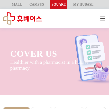
MALL
CAMPUS
SQUARE
MY HUBASE
COVER US
Healthier with a pharmacist in a hubase
pharmacy