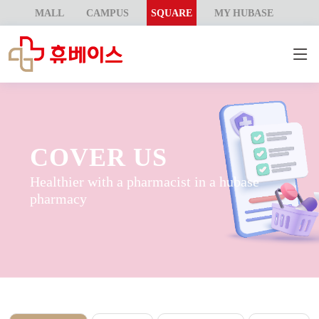
MALL
CAMPUS
SQUARE
MY HUBASE
COVER US
Healthier with a pharmacist in a hubase
pharmacy