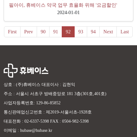
필아이, 휴베이스 약국 업무 효율화 위해 '요금할인'
2024-01-01
First
Prev
90
91
92
93
94
Next
Last
상호 : (주)휴베이스 대표이사 : 김현익
주소 : 서울시 서초구 방배중앙로 181 3층(301호,401호)
사업자등록번호: 129-86-85852
통신판매업신고번호 : 제2019-서울서초-1928호
대표전화 : 02-6337-5398 FAX : 0504-982-5398
이메일 : hubase@hubase.kr