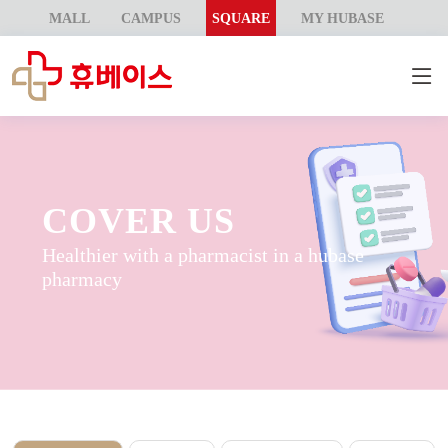
MALL
CAMPUS
SQUARE
MY HUBASE
COVER US
Healthier with a pharmacist in a hubase
pharmacy