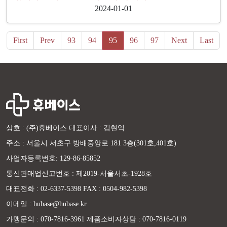
2024-01-01
First
Prev
93
94
95
96
97
Next
Last
상호 : (주)휴베이스 대표이사 : 김현익
주소 : 서울시 서초구 방배중앙로 181 3층(301호,401호)
사업자등록번호: 129-86-85852
통신판매업신고번호 : 제2019-서울서초-1928호
대표전화 : 02-6337-5398 FAX : 0504-982-5398
이메일 : hubase@hubase.kr
가맹문의 : 070-7816-3961 제품소비자상담 : 070-7816-0119