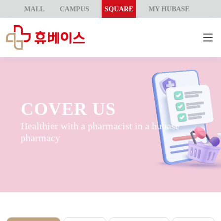
MALL
CAMPUS
SQUARE
MY HUBASE
COVER US
Healthier with a pharmacist in a hubase
pharmacy