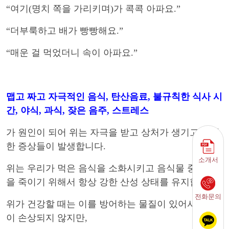
“
여기
(
명치 쪽을 가리키며
)
가 콕콕 아파요
.”
“
더부룩하고 배가 빵빵해요
.”
“
매운 걸 먹었더니 속이 아파요
.”
맵고 짜고 자극적인 음식
,
탄산음료
,
불규칙한 식사 시
간
,
야식
,
과식
,
잦은 음주,
스트레스
가 원인이 되어 위는 자극을 받고 상처가 생기고 불편
한 증상들이 발생합니다.
소개서
위는 우리가 먹은 음식을 소화시키고 음식물 중 세균
을 죽이기 위해서 항상 강한 산성 상태를 유지합니다
.
전화문의
위가 건강할 때는 이를 방어하는 물질이 있어서 위벽
이 손상되지 않지만
,