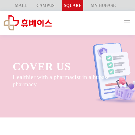
MALL
CAMPUS
SQUARE
MY HUBASE
COVER US
Healthier with a pharmacist in a hubase
pharmacy