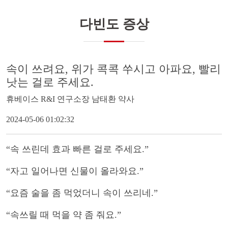
다빈도 증상
속이 쓰려요, 위가 콕콕 쑤시고 아파요, 빨리
낫는 걸로 주세요.
휴베이스 R&I 연구소장 남태환 약사
2024-05-06 01:02:32
“
속 쓰린데 효과 빠른 걸로 주세요
.”
“
자고 일어나면 신물이 올라와요
.”
“
요즘 술을 좀 먹었더니 속이 쓰리네
.”
“
속쓰릴 때 먹을 약 좀 줘요
.”