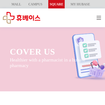
MALL
CAMPUS
SQUARE
MY HUBASE
COVER US
Healthier with a pharmacist in a hubase
pharmacy