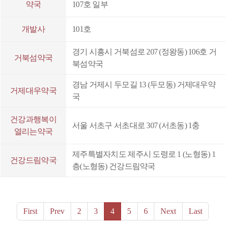
약국
107호 일부
밸런스:관절건강
개발사
101호
데일리베이스 알티지오메가3 1000
경기 시흥시 거북섬로 207 (정왕동) 106호 거
팜페인 파워 30C
거북섬약국
북섬약국
부스팅팅플러스
경남 거제시 두모길 13 (두모동) 거제대우약
거제대우약국
국
건강과행복이
서울 서초구 서초대로 307 (서초동) 1충
열리는약국
제주특별자치도 제주시 도령로 1 (노형동) 1
건강드림약국
층(노형동) 건강드림약국
First
Prev
2
3
4
5
6
Next
Last