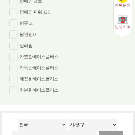
팜페인 프로
카톡문의
팜페인 파워 12C
팜뮤코
인테리어
팜편안D
알러팜
가뿐한베이스플러스
가득찬베이스플러스
깨끗한베이스플러스
차분한베이스플러스
시원한베이스플러스
데일리베이스 테아닌⋅엽산(활성형)⋅홍경천추출물
밸런스:간건강
밸런스포텐시:이뮨 (30입)