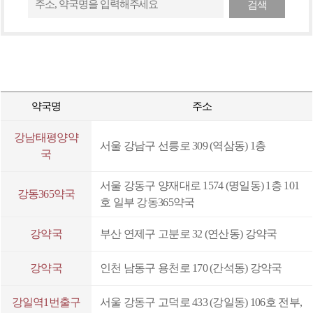
검색
밸런스:눈건강
데일리베이스 칼슘⋅마그네슘⋅비타민D+K2
데일리베이스 코엔자임Q10⋅엽산
휴베이스 레스톤 크림(30g)
약국명
주소
팜플루코프플러스 연질캡슐
강남태평양약
서울 강남구 선릉로 309 (역삼동) 1층
국
팜플루콜드플러스 연질캡슐
데일리베이스 식물성비타민D3 2000IU
서울 강동구 양재대로 1574 (명일동) 1층 101
강동365약국
호 일부 강동365약국
밸런스포텐시:이뮨 (7입)
팜페인 리렉스
강약국
부산 연제구 고분로 32 (연산동) 강약국
데일리베이스 건조효모비타민B
강약국
인천 남동구 용천로 170 (간석동) 강약국
데일리베이스 비오틴⋅아연
강일역1번출구
서울 강동구 고덕로 433 (강일동) 106호 전부,
편안한베이스쿨