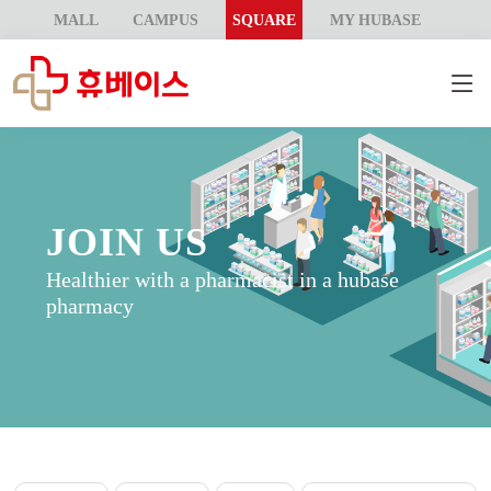
MALL
CAMPUS
SQUARE
MY HUBASE
JOIN US
Healthier with a pharmacist in a hubase
pharmacy