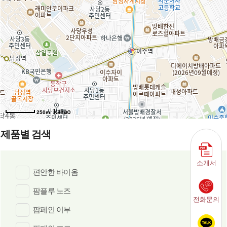
250m
제품별 검색
소개서
편안한 바이옴
팜플루 노즈
전화문의
팜페인 이부