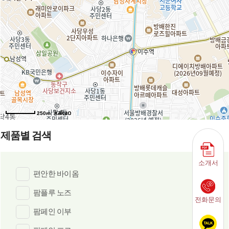
250m
제품별 검색
소개서
편안한 바이옴
팜플루 노즈
전화문의
팜페인 이부