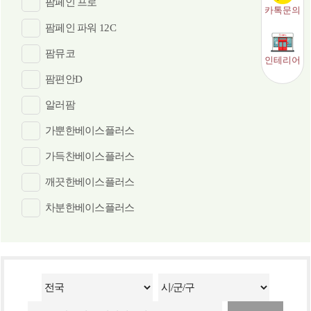
팜페인 프로
카톡문의
팜페인 파워 12C
팜뮤코
인테리어
팜편안D
알러팜
가뿐한베이스플러스
가득찬베이스플러스
깨끗한베이스플러스
차분한베이스플러스
시원한베이스플러스
데일리베이스 테아닌⋅엽산(활성형)⋅홍경천추출물
밸런스:간건강
밸런스포텐시:이뮨 (30입)