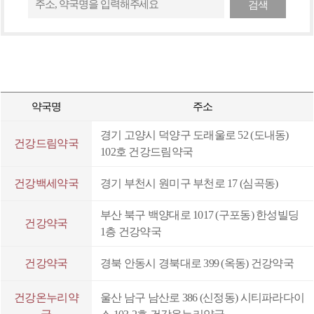
검색
밸런스:눈건강
데일리베이스 칼슘⋅마그네슘⋅비타민D+K2
데일리베이스 코엔자임Q10⋅엽산
휴베이스 레스톤 크림(30g)
약국명
주소
팜플루코프플러스 연질캡슐
경기 고양시 덕양구 도래울로 52 (도내동)
건강드림약국
102호 건강드림약국
팜플루콜드플러스 연질캡슐
데일리베이스 식물성비타민D3 2000IU
건강백세약국
경기 부천시 원미구 부천로 17 (심곡동)
밸런스포텐시:이뮨 (7입)
부산 북구 백양대로 1017 (구포동) 한성빌딩
건강약국
1층 건강약국
팜페인 리렉스
데일리베이스 건조효모비타민B
건강약국
경북 안동시 경북대로 399 (옥동) 건강약국
데일리베이스 비오틴⋅아연
건강온누리약
울산 남구 남산로 386 (신정동) 시티파라다이
편안한베이스쿨