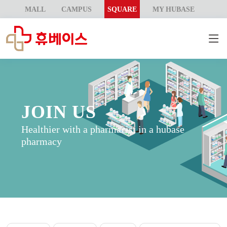
MALL
CAMPUS
SQUARE
MY HUBASE
JOIN US
Healthier with a pharmacist in a hubase
pharmacy