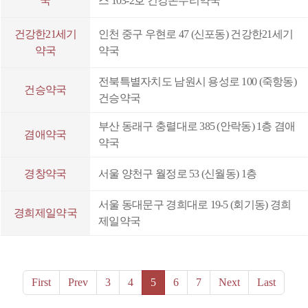
국
스 103-2호 건강온누리약국
밸런스:관절건강
건강한21세기
인천 중구 우현로 47 (신포동) 건강한21세기
데일리베이스 알티지오메가3 1000
약국
약국
팜페인 파워 30C
전북특별자치도 남원시 용성로 100 (죽항동)
건승약국
건승약국
부스팅팅플러스
부산 동래구 충렬대로 385 (안락동) 1층 겸애
겸애약국
약국
경창약국
서울 양천구 월정로 53 (신월동) 1층
서울 동대문구 경희대로 19-5 (회기동) 경희
경희제일약국
제일약국
First
Prev
3
4
5
6
7
Next
Last