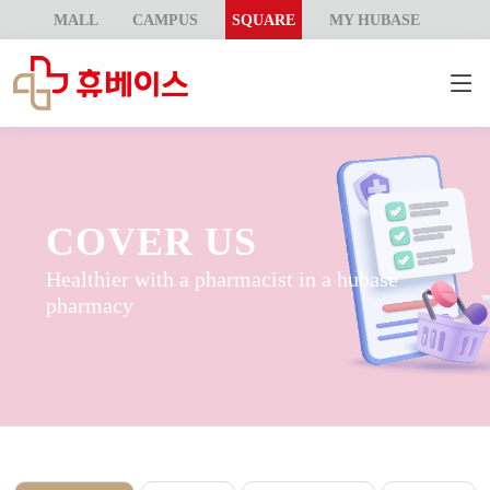
MALL
CAMPUS
SQUARE
MY HUBASE
COVER US
Healthier with a pharmacist in a hubase
pharmacy