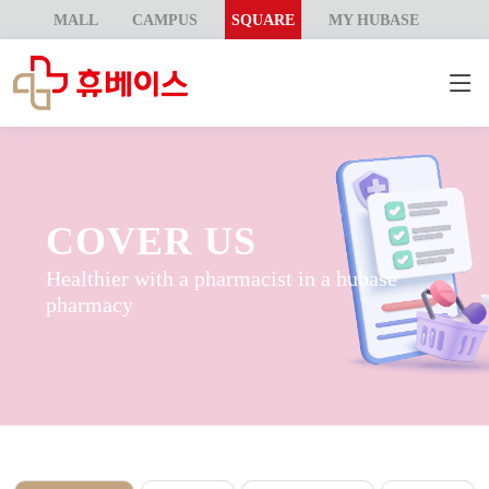
MALL
CAMPUS
SQUARE
MY HUBASE
COVER US
Healthier with a pharmacist in a hubase
pharmacy