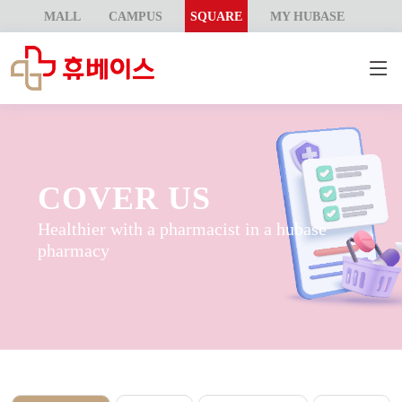
MALL
CAMPUS
SQUARE
MY HUBASE
COVER US
Healthier with a pharmacist in a hubase
pharmacy