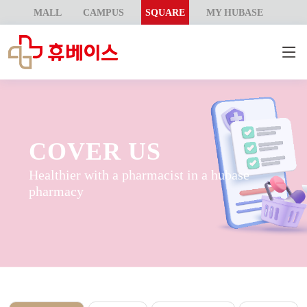
MALL
CAMPUS
SQUARE
MY HUBASE
COVER US
Healthier with a pharmacist in a hubase
pharmacy