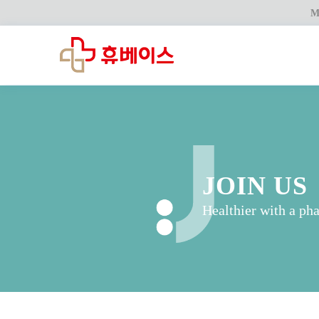
M
JOIN US
Healthier with a ph