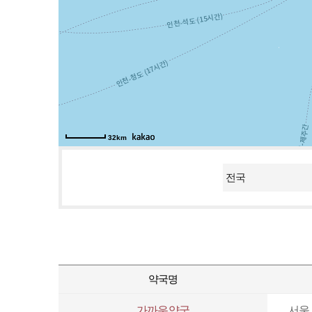
32km
약국명
가까운약국
서울 