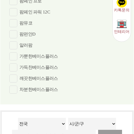
팜페인 프로
카톡문의
팜페인 파워 12C
팜뮤코
인테리어
팜편안D
알러팜
가뿐한베이스플러스
가득찬베이스플러스
깨끗한베이스플러스
차분한베이스플러스
시원한베이스플러스
데일리베이스 테아닌⋅엽산(활성형)⋅홍경천추출물
밸런스:간건강
밸런스포텐시:이뮨 (30입)