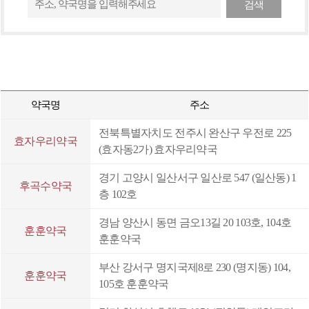
검색
밸런스:눈건강
데일리베이스 칼슘⋅마그네슘⋅비타민D+K2
데일리베이스 코엔자임Q10⋅엽산
휴베이스 레스톤 크림(30g)
약국명
주소
팜플루코프플러스 연질캡슐
전북특별자치도 전주시 완산구 우전로 225
효자우리약국
(효자동2가) 효자우리약국
팜플루콜드플러스 연질캡슐
경기 고양시 일산서구 일산로 547 (일산동) 1
데일리베이스 식물성비타민D3 2000IU
후곡수약국
층 102호
밸런스포텐시:이뮨 (7입)
경남 양산시 동면 금오13길 20 103호, 104호
팜페인 리렉스
훈훈약국
훈훈약국
데일리베이스 건조효모비타민B
부산 강서구 명지국제8로 230 (명지동) 104,
훈훈약국
데일리베이스 비오틴⋅아연
105호 훈훈약국
편안한베이스쿨