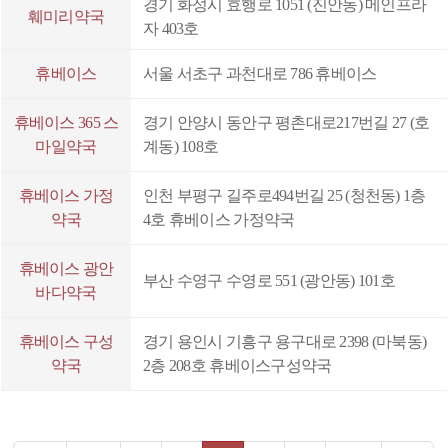
경기 화성시 효행로 1051 (진안동) 메인프라
훼미리약국
자 403호
밸런스:관절건강
데일리베이스 알티지오메가3 1000
휴베이스
서울 서초구 과천대로 786 휴베이스
팜페인 파워 30C
휴베이스 365 스
경기 안양시 동안구 평촌대로217번길 27 (호
부스팅팅플러스
마일약국
계동) 108호
휴베이스 가정
인천 부평구 길주로494번길 25 (청천동) 1층
약국
4호 휴베이스 가정약국
휴베이스 광안
부산 수영구 수영로 551 (광안동) 101호
바다약국
휴베이스 구성
경기 용인시 기흥구 용구대로 2398 (마북동)
약국
2층 208호 휴베이스구성약국