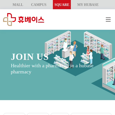
MALL
CAMPUS
SQUARE
MY HUBASE
JOIN US
Healthier with a pharmacist in a hubase
pharmacy