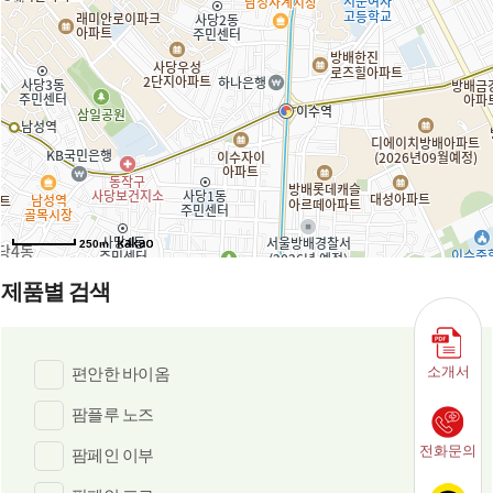
250m
제품별 검색
소개서
편안한 바이옴
팜플루 노즈
전화문의
팜페인 이부