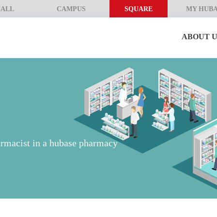
ALL
CAMPUS
SQUARE
MY HUB
ABOUT U
armacist in a hubase pharmacy