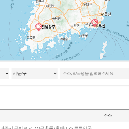
주소
파주시 금빛로 24-22 (금촌동) 휴베이스 튼튼약국