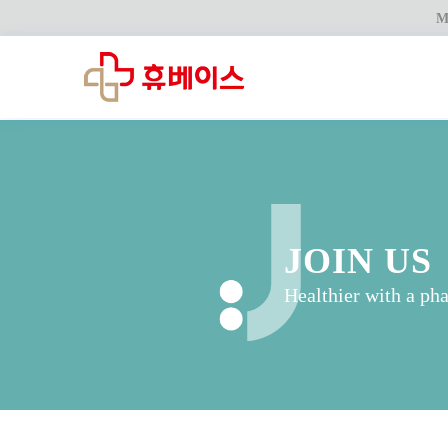
M
JOIN US
Healthier with a ph