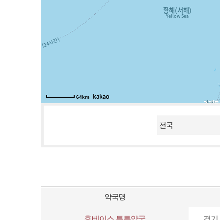
64km
약국명
휴베이스 튼튼약국
경기 