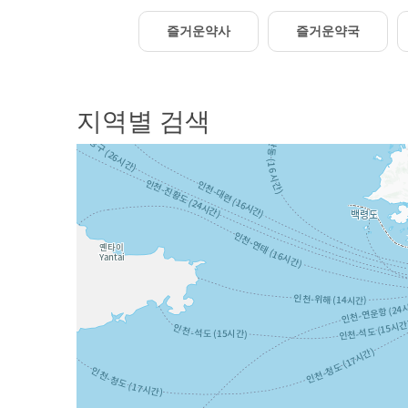
즐거운약사
즐거운약국
지역별 검색