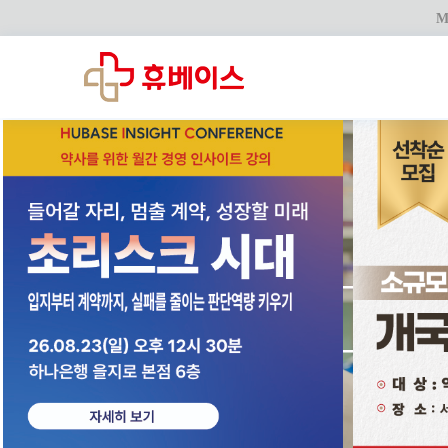
M
藥
――― 약
樂
――― 즐