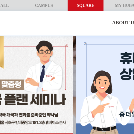
ALL
CAMPUS
SQUARE
MY HUB
ABOUT U
앞
사가
앞
겁다