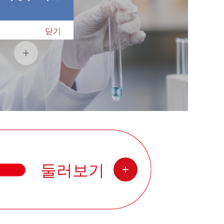
닫기
Know Us
둘러보기