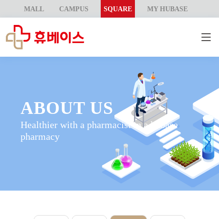
MALL
CAMPUS
SQUARE
MY HUBASE
ABOUT US
Healthier with a pharmacist in a hubase
pharmacy