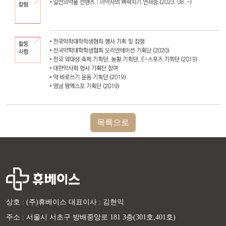
목록으로
상호 : (주)휴베이스 대표이사 : 김현익
주소 : 서울시 서초구 방배중앙로 181 3층(301호,401호)