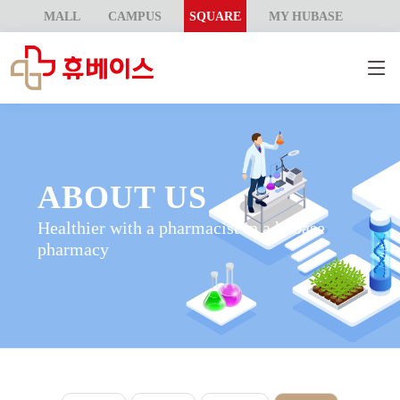
MALL
CAMPUS
SQUARE
MY HUBASE
ABOUT US
Healthier with a pharmacist in a hubase
pharmacy