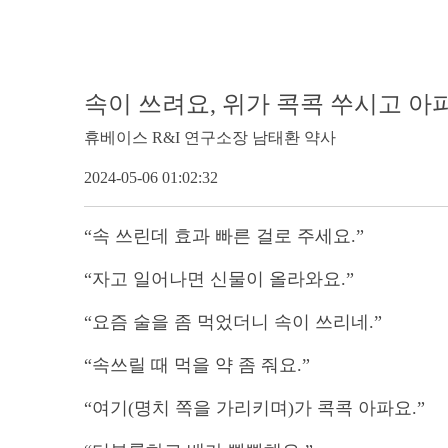
속이 쓰려요, 위가 콕콕 쑤시고 아파
휴베이스 R&I 연구소장 남태환 약사
2024-05-06 01:02:32
“
속 쓰린데 효과 빠른 걸로 주세요
.”
“
자고 일어나면 신물이 올라와요
.”
“
요즘 술을 좀 먹었더니 속이 쓰리네
.”
“
속쓰릴 때 먹을 약 좀 줘요
.”
“
여기
(
명치 쪽을 가리키며
)
가 콕콕 아파요
.”