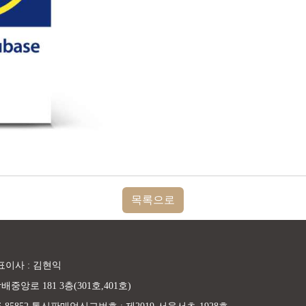
목록으로
표이사 : 김현익
중앙로 181 3층(301호,401호)