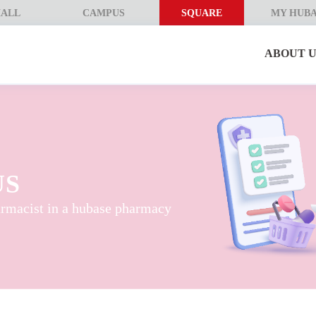
ALL
CAMPUS
SQUARE
MY HUB
ABOUT U
US
armacist in a hubase pharmacy