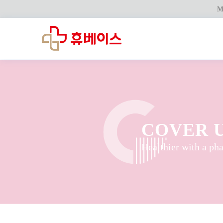
M
COVER 
Healthier with a ph