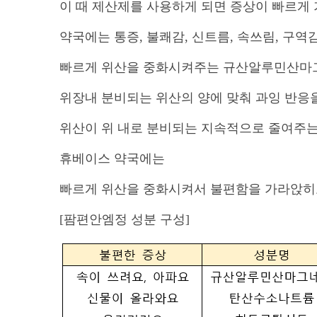
이 때 제산제를 사용하게 되면 증상이 빠르게
약국에는 통증
,
불쾌감
,
신트름
,
속쓰림
,
구역감
빠르게 위산을 중화시켜주는 규산알루민산마
위장내 분비되는 위산의 양에 맞춰 과잉 반응
위산이 위 내로 분비되는 지속적으로 줄여주
휴베이스 약국에는
빠르게 위산을 중화시켜서 불편함을 가라앉히
[팜편안엠정 성분 구성]