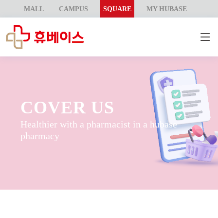
MALL
CAMPUS
SQUARE
MY HUBASE
COVER US
Healthier with a pharmacist in a hubase
pharmacy