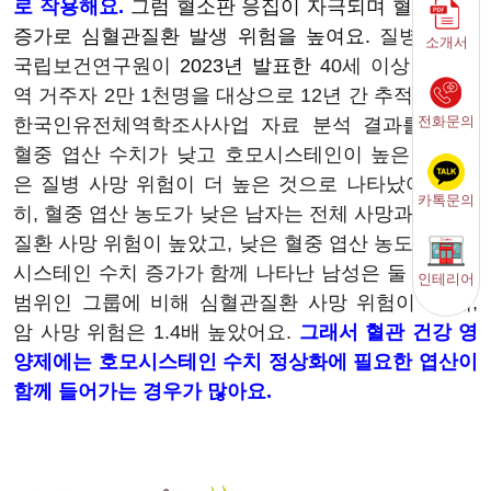
로 작용해요.
그럼 혈소판 응집이 자극되며 혈전 생성
증가로 심혈관질환 발생 위험을 높여요.
질병관리청
소개서
국립보건연구원이
2023년 발표한
40세 이상 농촌지
역 거주자 2만 1천명을 대상으로 12년 간 추적 관찰한
전화문의
한국인유전체역학조사사업 자료 분석 결과를 보면,
혈중 엽산 수치가 낮고 호모시스테인이 높은 한국인
은 질병 사망 위험이 더 높은 것으로 나타났어요. 특
카톡문의
히,
혈중 엽산 농도가 낮은 남자는 전체 사망과 심혈관
질환 사망 위험이 높았고, 낮은 혈중 엽산 농도와 호모
시스테인 수치 증가가 함께 나타난 남성은 둘 다 정상
인테리어
범위인 그룹에 비해 심혈관질환 사망 위험이 2.1배,
암 사망 위험은 1.4배 높았어요.
그래서 혈관 건강 영
양제에는 호모시스테인 수치 정상화에 필요한 엽산이
함께 들어가는 경우가 많아요.