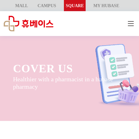
MALL
CAMPUS
SQUARE
MY HUBASE
COVER US
Healthier with a pharmacist in a hubase
pharmacy